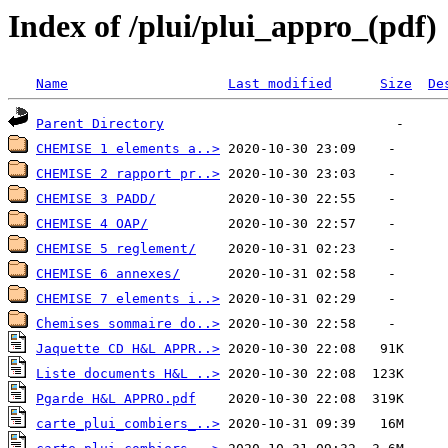
Index of /plui/plui_appro_(pdf)
Name
Last modified
Size
De
Parent Directory
CHEMISE 1 elements a..>
CHEMISE 2 rapport pr..>
CHEMISE 3 PADD/
CHEMISE 4 OAP/
CHEMISE 5 reglement/
CHEMISE 6 annexes/
CHEMISE 7 elements i..>
Chemises sommaire do..>
Jaquette CD H&L APPR..>
Liste documents H&L ..>
Pgarde H&L APPRO.pdf
carte_plui_combiers_..>