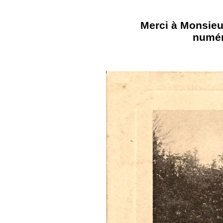
Merci à Monsieu
numér