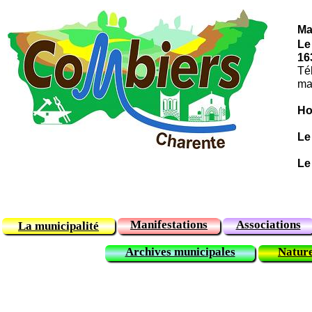
Ma
Le
16
Té
ma
Ho
Le
Le
et
Manifestations
Associations
La municipalité
Archives municipales
Nature